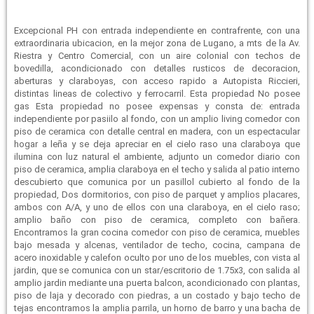
Excepcional PH con entrada independiente en contrafrente, con una
extraordinaria ubicacion, en la mejor zona de Lugano, a mts de la Av.
Riestra y Centro Comercial, con un aire colonial con techos de
bovedilla, acondicionado con detalles rusticos de decoracion,
aberturas y claraboyas, con acceso rapido a Autopista Riccieri,
distintas lineas de colectivo y ferrocarril. Esta propiedad No posee
gas Esta propiedad no posee expensas y consta de: entrada
independiente por pasiilo al fondo, con un amplio living comedor con
piso de ceramica con detalle central en madera, con un espectacular
hogar a leña y se deja apreciar en el cielo raso una claraboya que
ilumina con luz natural el ambiente, adjunto un comedor diario con
piso de ceramica, amplia claraboya en el techo y salida al patio interno
descubierto que comunica por un pasillol cubierto al fondo de la
propiedad, Dos dormitorios, con piso de parquet y amplios placares,
ambos con A/A, y uno de ellos con una claraboya, en el cielo raso;
amplio baño con piso de ceramica, completo con bañera.
Encontramos la gran cocina comedor con piso de ceramica, muebles
bajo mesada y alcenas, ventilador de techo, cocina, campana de
acero inoxidable y calefon oculto por uno de los muebles, con vista al
jardin, que se comunica con un star/escritorio de 1.75x3, con salida al
amplio jardin mediante una puerta balcon, acondicionado con plantas,
piso de laja y decorado con piedras, a un costado y bajo techo de
tejas encontramos la amplia parrila, un horno de barro y una bacha de