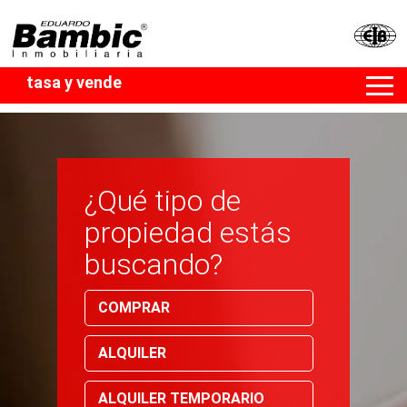
tasa y vende
¿Qué tipo de
propiedad estás
buscando?
COMPRAR
ALQUILER
ALQUILER TEMPORARIO