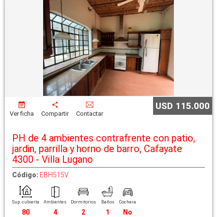
USD 115.000
Ver ficha
Compartir
Contactar
PH de 4 ambientes contrafrente con patio,
jardin, parrilla y horno de barro, Cafayate
4300 - Villa Lugano
Código:
EBH515V
Sup. cubierta
Ambientes
Dormitorios
Baños
Cochera
80
4
2
1
No