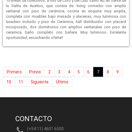
10 líneas de colectivos, a mts de Coto y del Club Savio 80, en frente de
la Salita de Auxilios, que consta de: living comedor con amplio
ventanal con piso de cerámica; cocina en esquina muy amplia,
completa con muebles bajo mesada y alacenas, muy luminosa con
lavadero incluido y piso de Cerámica, hall distribuidor con placard
incorporado, dos dormitorios con amplios ventanales con piso de
ceramica, baño completo con bañera. Muy luminoso. Excelente
oportunidad, escuchando oferta!!
Primero
Previo
2
3
4
5
6
7
8
9
10
11
Siguiente
Último
CONTACTO
(+54 11) 4601 6500